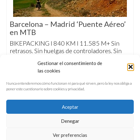
Barcelona – Madrid ‘Puente Aéreo’
en MTB
BIKEPACKING I 840 KM I 11.585 M+ Sin
retrasos. Sin huelgas de controladores. Sin
restricciones de equipaje. Sin overbooking.
Gestionar el consentimiento de
Una ruta para viajar en mountain bike desde
las cookies
Barcelona hasta Madrid por caminos, pistas y
sendas.
Nunca entenderemos cómo funcionan ni para qué sirven, pero la ley nos obliga a
poner este cuestionario sobre cookies y privacidad.
Aceptar
Denegar
QUIÉNES SOMOS
CONFERENCIAS
Ver preferencias
VÍDEOS & REPORTAJES TV
NUESTROS LIBROS