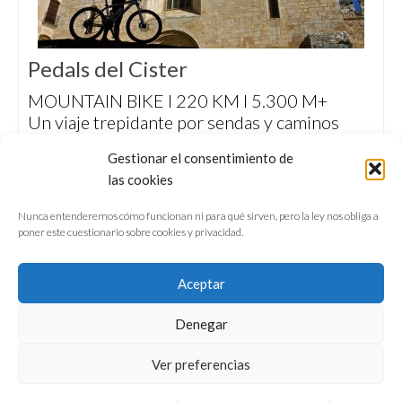
Pedals del Cister
MOUNTAIN BIKE I 220 KM I 5.300 M+
Un viaje trepidante por sendas y caminos
históricos hasta los monasterios de Poblet,
Gestionar el consentimiento de
Santes Creus y Vallbona de les Monges,
las cookies
desde la Costa Dorada y a través las
Montañas de Prades.
Nunca entenderemos cómo funcionan ni para qué sirven, pero la ley nos obliga a
poner este cuestionario sobre cookies y privacidad.
Aceptar
Denegar
QUIÉNES SOMOS
CONFERENCIAS
Ver preferencias
VÍDEOS & REPORTAJES TV
NUESTROS LIBROS
NEWSLETTER
AVISO LEGAL