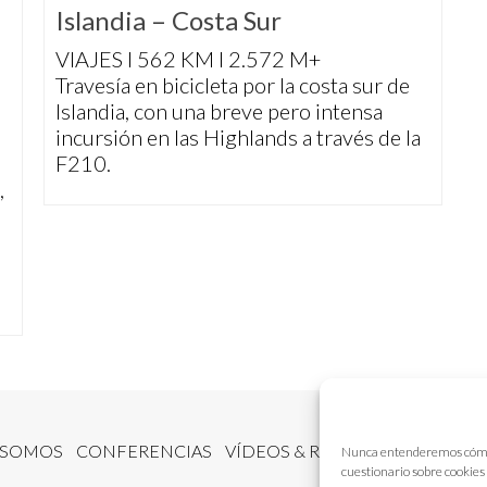
Islandia – Costa Sur
VIAJES I 562 KM I 2.572 M+
Travesía en bicicleta por la costa sur de
Islandia, con una breve pero intensa
incursión en las Highlands a través de la
F210.
,
 SOMOS
CONFERENCIAS
VÍDEOS & REPORTAJES TV
NUE
Nunca entenderemos cómo fu
cuestionario sobre cookies 