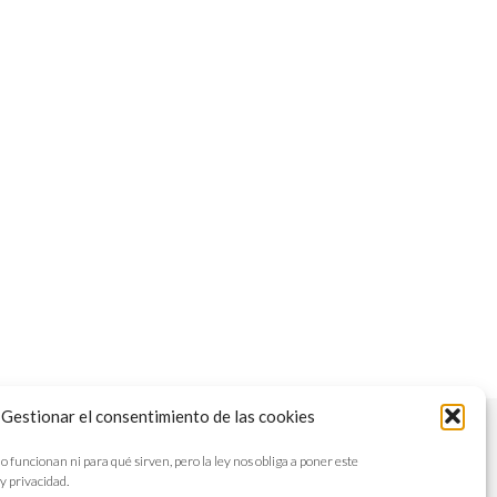
Gestionar el consentimiento de las cookies
STROS LIBROS
NEWSLETTER
AVISO LEGAL
ncionan ni para qué sirven, pero la ley nos obliga a poner este
y privacidad.