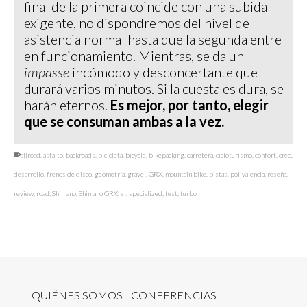
final de la primera coincide con una subida
exigente, no dispondremos del nivel de
asistencia normal hasta que la segunda entre
en funcionamiento. Mientras, se da un
impasse
incómodo y desconcertante que
durará varios minutos. Si la cuesta es dura, se
harán eternos.
Es mejor, por tanto, elegir
que se consuman ambas a la vez.
allroad
,
asfalto
,
backroads
,
bicicleta
,
bicycle
,
bikepacking
,
carretera
,
cicloturismo
,
confort
,
creo
,
desarrollo
,
frenos de disco
,
geometría
,
gravel
,
GRX
,
mountain bike
,
pistas
,
polivalencia
,
reseña
,
review
,
road
,
Shimano
,
Shimano GRX
,
sl
,
specialized
,
test
,
turbo
QUIÉNES SOMOS
CONFERENCIAS