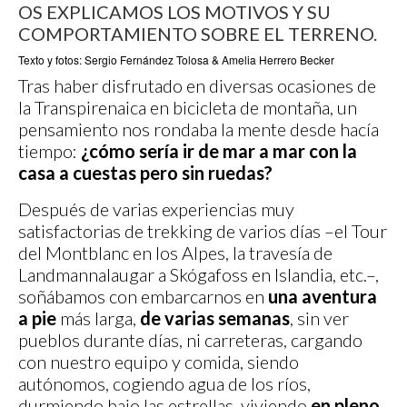
OS EXPLICAMOS LOS MOTIVOS Y SU
COMPORTAMIENTO SOBRE EL TERRENO.
Texto y fotos: Sergio Fernández Tolosa & Amelia Herrero Becker
Tras haber disfrutado en diversas ocasiones de
la Transpirenaica en bicicleta de montaña, un
pensamiento nos rondaba la mente desde hacía
tiempo:
¿cómo sería ir de mar a mar con la
casa a cuestas pero sin ruedas?
Después de varias experiencias muy
satisfactorias de trekking de varios días –el Tour
del Montblanc en los Alpes, la travesía de
Landmannalaugar a Skógafoss en Islandia, etc.–,
soñábamos con embarcarnos en
una aventura
a pie
más larga,
de varias semanas
, sin ver
pueblos durante días, ni carreteras, cargando
con nuestro equipo y comida, siendo
autónomos, cogiendo agua de los ríos,
durmiendo bajo las estrellas, viviendo
en pleno