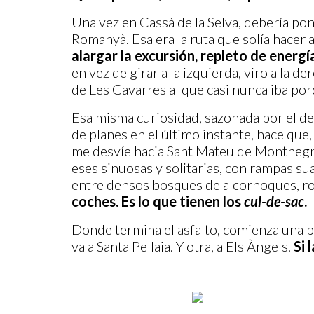
Una vez en Cassà de la Selva, debería po
Romanyà. Esa era la ruta que solía hacer 
alargar la excursión, repleto de energí
en vez de girar a la izquierda, viro a la d
de Les Gavarres al que casi nunca iba po
Esa misma curiosidad, sazonada por el den
de planes en el último instante, hace que
me desvíe hacia Sant Mateu de Montnegre 
eses sinuosas y solitarias, con rampas 
entre densos bosques de alcornoques, ro
coches. Es lo que tienen los
cul-de-sac
.
Donde termina el asfalto, comienza una p
va a Santa Pellaia. Y otra, a Els Àngels.
Si 