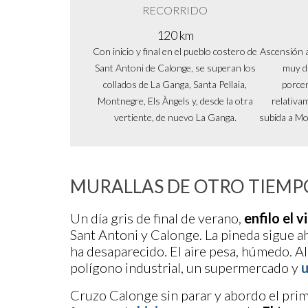
RECORRIDO
120 km
Con inicio y final en el pueblo costero de
Ascensión 
Sant Antoni de Calonge, se superan los
muy di
collados de La Ganga, Santa Pellaia,
porcen
Montnegre, Els Àngels y, desde la otra
relativam
vertiente, de nuevo La Ganga.
subida a M
MURALLAS DE OTRO TIEMP
Un día gris de final de verano,
enfilo el 
Sant Antoni y Calonge. La pineda sigue ahí
ha desaparecido. El aire pesa, húmedo. Al f
polígono industrial, un supermercado y
u
Cruzo Calonge sin parar y abordo el prime