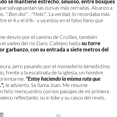
ado se mantiene estrecho, sinuoso, entre bosques
ue salvaguardan las curvas más cerradas. Alcanzo a
os.
"¡Bon dia!".
¡"Hola!".
La verdad, lo recordaba más
 el 4 y el 6%– y ya estoy en el falso llano que
l, me desvío por el camino de Cruïlles, también
el vadeo del río Daró. Callejeo hasta
su torre
olor garbanzo, con su entrada a siete metros del
'Heura, pero pasando por el monasterio benedictino
lo, frente a la escalinata de la iglesia, un hombre
 orientarme.
"Estoy haciendo la misma ruta que
.",
le advierto. Se llama Joan. Me resume
n feliz reencuentro con los paisajes de mi primera
haleco reflectante, su e-bike y su casco del revés.