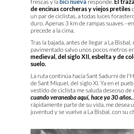
frescas y la
bici nueva
responde.
El traz
de encinas corcheras y viejos pretiles
q
un par de ciclistas, a todas luces foraster
duro. Apenas 3 km de rampas suaves –entre
precede a la cima.
Tras la bajada, antes de llegar a La Bisba
pavimentado salvo unos pocos metros en 
medieval, del siglo XII, esbelta y de c
suelo.
La ruta continúa hacia Sant Sadurní de l
de Sant Miquel, del siglo XI. Ya en el pueb
vestido de ciclista me saluda deseoso de
cuando veraneaba aquí, hace ya 30 años..
rápidamente parte de su vida, me desea u
juventud y se vuelve a La Bisbal, con su c