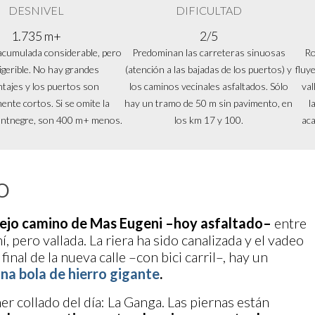
DESNIVEL
DIFICULTAD
1.735 m+
2/5
acumulada considerable, pero
Predominan las carreteras sinuosas
Ro
gerible. No hay grandes
(atención a las bajadas de los puertos) y
fluy
tajes y los puertos son
los caminos vecinales asfaltados. Sólo
val
ente cortos. Si se omite la
hay un tramo de 50 m sin pavimento, en
l
ontnegre, son 400 m+ menos.
los km 17 y 100.
aca
O
viejo camino de Mas Eugeni –hoy asfaltado–
entre
, pero vallada. La riera ha sido canalizada y el vadeo
inal de la nueva calle –con bici carril–, hay un
na bola de hierro gigante
.
r collado del día: La Ganga. Las piernas están